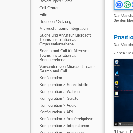
Bevorzugtes Gerät
Call-Center
Hilfe
Das Vorscha
Sie den Mau
Beenden / Sitzung
Microsoft Teams Integration
Suche und Anruf für Microsoft
Positi
Teams Installation auf
Organisationsebene
Das Vorscha
Search and Call für Microsoft
Ziehen Sie 
Teams Installation auf
Benutzerebene
Verwenden von Microsoft Teams
Search and Call
Konfiguration
Konfiguration > Schnittstelle
Konfiguration > Wählen
Konfiguration > Geräte
Konfiguration > Audio
Konfiguration > API
Konfiguration > Anrufereignisse
Konfiguration > Integrationen
*
Hinweis: Da
Konfiguration > Versionen