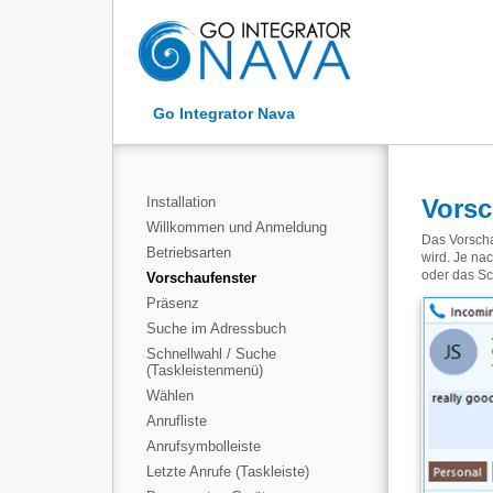
Go Integrator Nava
Installation
Vorsc
Willkommen und Anmeldung
Das Vorscha
Betriebsarten
wird. Je na
oder das Sch
Vorschaufenster
Präsenz
Suche im Adressbuch
Schnellwahl / Suche
(Taskleistenmenü)
Wählen
Anrufliste
Anrufsymbolleiste
Letzte Anrufe (Taskleiste)