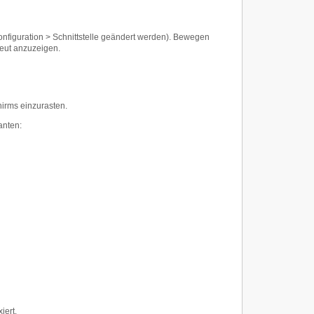
figuration > Schnittstelle geändert werden). Bewegen
eut anzuzeigen.
hirms einzurasten.
anten:
iert.