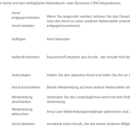
 Gerät und den verfügbaren Adressbuch- oder Business CRM-Integrationen:
Anruf
Wenn Sie angerufen werden, können Sie das Gespr
entgegennehmen
oder den Anruf zu einer anderen Nebenstelle umlen
Anruf umleiten
entgegenzunehmen).
Auflegen
Anruf beenden
Halten/Fortsetzen
Pausieren/Fortsetzen des Anrufs - der Anrufer hört Wa
Ankündigen
Halten Sie den aktuellen Anruf und leiten Sie ihn an
Anruf durchstellen
Blinde Weiterleitung auf eine andere Nebenstelle oh
Weiterleitung
Verbinden Sie den ursprünglichen Anruf mit dem Ru
abschließen
Verbindung
Weiterleitung
Anruf zum Weiterleitungsempfänger abbrechen und 
abbrechen
Anruf abheben
Annahme eines Anrufs, der bei einem anderen Mitgli